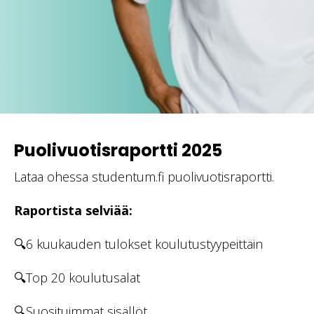
Puolivuotisraportti 2025
Lataa ohessa studentum.fi puolivuotisraportti.
Raportista selviää:
🔍6 kuukauden tulokset koulutustyypeittäin
🔍Top 20 koulutusalat
🔍Suosituimmat sisällöt