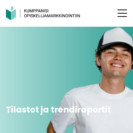
Tilastot ja trendiraportit