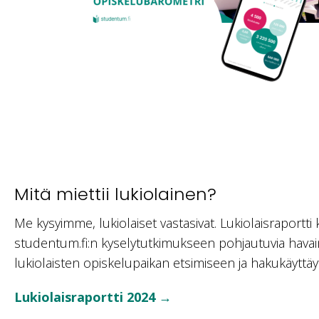
Mitä miettii lukiolainen?
Me kysyimme, lukiolaiset vastasivat. Lukiolaisraportt
studentum.fi:n kyselytutkimukseen pohjautuvia havaint
lukiolaisten opiskelupaikan etsimiseen ja hakukäyttäyt
Lukiolaisraportti 2024 →