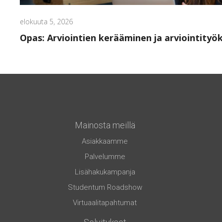
elokuuta 5, 2026
Opas: Arviointien kerääminen ja arviointityö
Mainosta meillä
Asiakkaamme
Palvelumme
Lisähakukampanja
Studentum Roadshow
Virtuaalitapahtumat