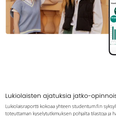
Lukiolaisten ajatuksia jatko-opinnoi
Lukiolaisraportti kokoaa yhteen studentum.fi:n syksy
toteuttaman kyselytutkimuksen pohjalta tilastoja ja hav