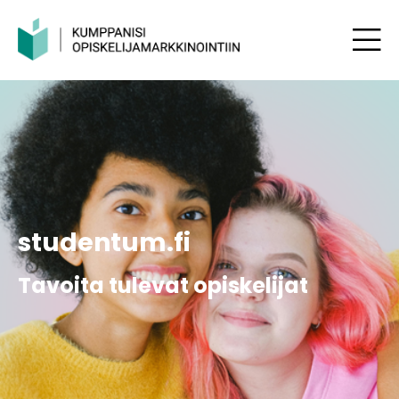
studentum.fi
T
avoita tulevat opiskelijat