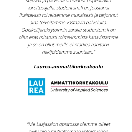
sujuvaa ja palvelua on saanut nopeallakin
varoitusajalla. studentum.fi on joustanut
ihailtavasti toiveidemme mukaisesti ja tarjonnut
aina toiveitamme vastaavia palveluita.
Opiskelijarekrytoinnin saralla studentum.fi on
ollut eräs mitatusti toimivimmista kanavistamme
ja se on ollut meille elintärkeä äänitorvi
hakijoidemme suuntaan."
Laurea-ammattikorkeakoulu
"Me Laajasalon opistossa olemme olleet
tyytyväisiä mutkattomaan yhteistyöhön