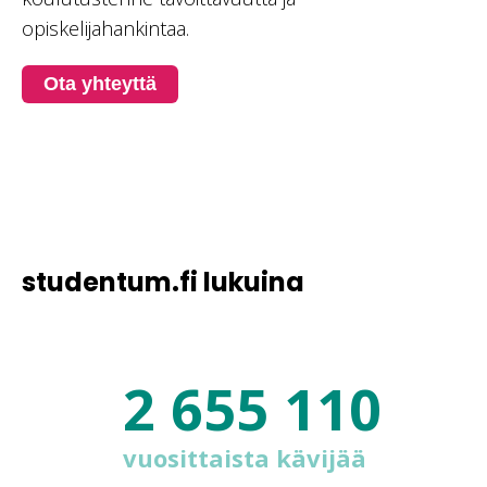
opiskelijahankintaa.
Ota yhteyttä
studentum.fi lukuina
2 655 110
vuosittaista kävijää