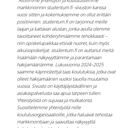
"Aloitimme yhteistyön ja koulutustemme
markkinoinnin studentum.fi -sivuston kanssa
vuosi sitten ja kokemuksemme on ollut erittäin
positiivinen. studentum.fi on tarjonnut meille
laajan ja kattavan alustan, jonka avulla olemme
tavoittaneet kohderyhmäämme tehokkaasti –
niin opiskelupaikkaa etsivät nuoret, kuin myös
aikuisopiskelijat. studentum.fi on auttanut meitä
lisäämään näkyvyyttämme ja parantamaan
hakijamääriämme. Lukuvuonna 2024–2025
saamme käynnistettyä taas koulutuksia, jotka ovat
olleet hakijamäärien vuoksi tauolla muutamia
vuosia. Sivusto on käyttäjäystävällinen ja
asiakaspalvelusta saa apua tarpeen tullen.
Yhteistyöstä on sujuvaa ja mutkatonta.
Suosittelemme yhteistyötä niille
koulutusorganisaatioille, jotka haluavat tehostaa
markkinointiaan ja saavuttaa näkyvyyttä