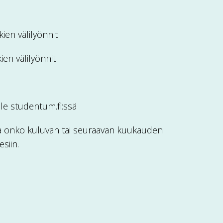
ien välilyönnit
en välilyönnit
ille studentum.fi:ssä
, ja onko kuluvan tai seuraavan kuukauden
esiin.