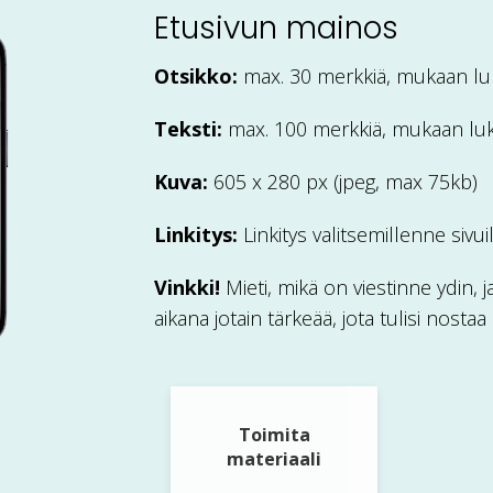
Etusivun mainos
Otsikko:
max.
30 merkkiä, mukaan luk
Teksti:
max. 1
00 merkkiä, mukaan luki
Kuva:
605 x
280
px (jpeg, max 75kb)
Linkitys:
Linkitys valitsemillenne sivu
Vinkki!
Mieti, mikä on viestinne ydin
aikana jotain tärkeää, jota tulisi nostaa 
Toimita
materiaali