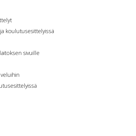
ttelyt
ja koulutusesittelyissä
aitoksen sivuille
veluihin
tusesittelyissä