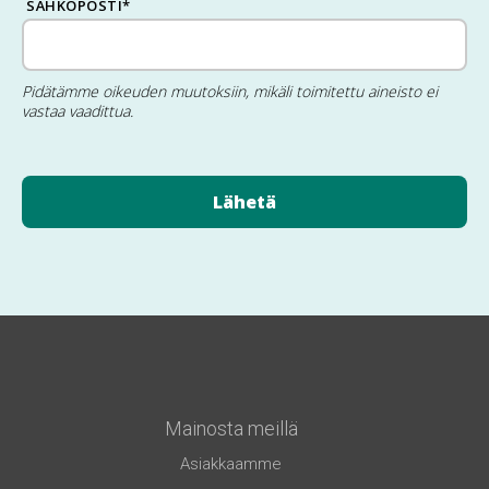
SÄHKÖPOSTI
*
Pidätämme oikeuden muutoksiin, mikäli toimitettu aineisto ei
vastaa vaadittua.
Mainosta meillä
Asiakkaamme